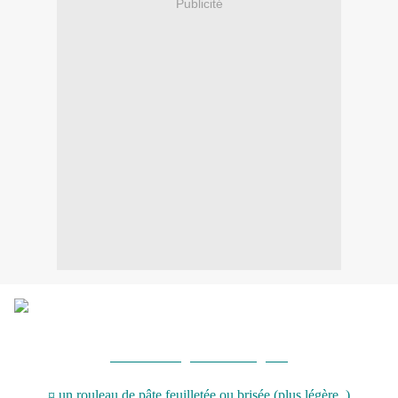
Publicité
Pour une vingtaine d'escargots :
¤ un rouleau de pâte feuilletée ou brisée (plus légère..)