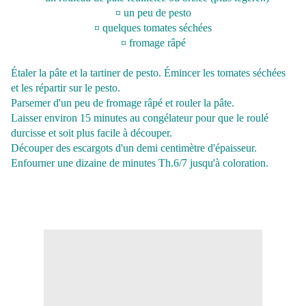
¤ un peu de pesto
¤ quelques tomates séchées
¤ fromage râpé
Étaler la pâte et la tartiner de pesto. Émincer les tomates séchées
et les répartir sur le pesto.
Parsemer d'un peu de fromage râpé et rouler la pâte.
Laisser environ 15 minutes au congélateur pour que le roulé
durcisse et soit plus facile à découper.
Découper des escargots d'un demi centimètre d'épaisseur.
Enfourner une dizaine de minutes Th.6/7 jusqu'à coloration.
Idées + : pour changer, faire des escargots à la tapenade, ou au gré
de vos envies, beaucoup de possibilités !