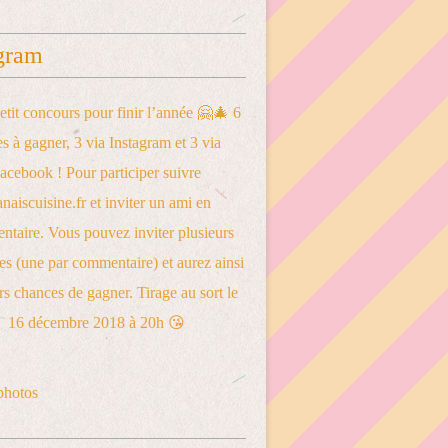
gram
photos