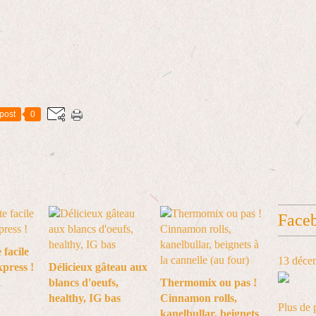
post
0
Face
 facile
13 déce
xpress !
Délicieux gâteau aux
blancs d'oeufs,
Thermomix ou pas !
healthy, IG bas
Cinnamon rolls,
Plus de 
kanelbullar, beignets