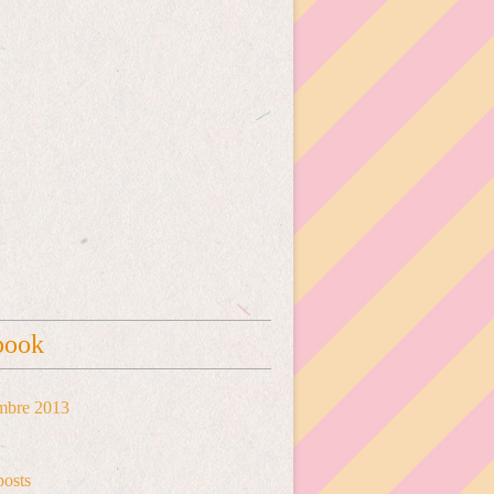
book
mbre 2013
posts