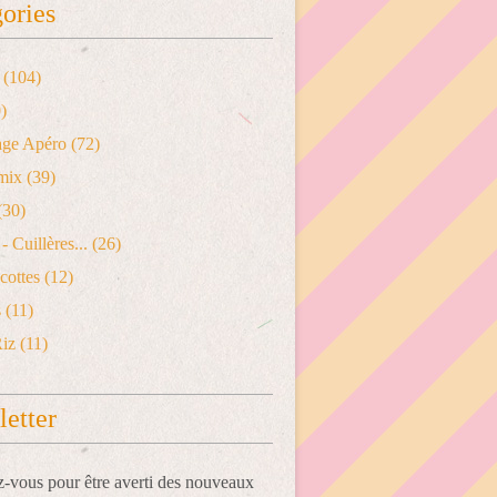
ories
(104)
)
age Apéro
(72)
mix
(39)
(30)
- Cuillères...
(26)
cottes
(12)
s
(11)
Riz
(11)
etter
vous pour être averti des nouveaux