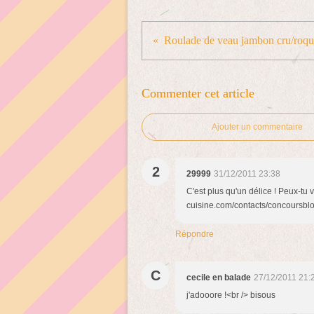
Commenter cet article
Ajouter un commentaire
2
29999
31/12/2011 23:38
C'est plus qu'un délice ! Peux-tu v
cuisine.com/contacts/concoursblo
Répondre
C
cecile en balade
27/12/2011 21:
j'adooore !<br /> bisous