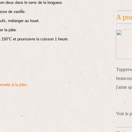
en deux dans le sens de la longueur.
ousse de vanille.
A pr
oeufs, mélanger au fouet.
r la pâte.
 150°C et poursuivre la cuisson 1 heure.
.
Tupperwa
beaucoup
annelle à la pâte.
j'aime q
Voir le p