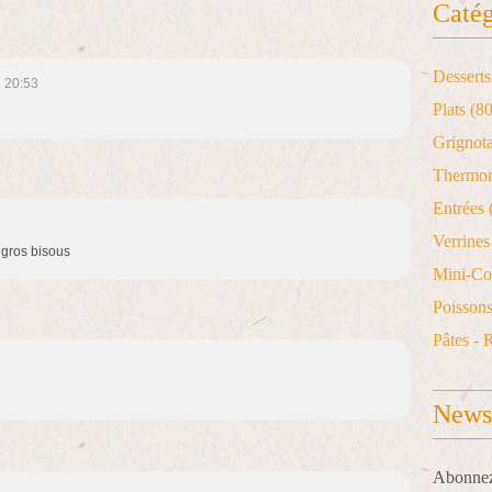
Catég
Desserts
 20:53
Plats
(80
Grignot
Thermo
Entrées
Verrines 
> gros bisous
Mini-Co
Poisson
Pâtes - 
Newsl
Abonnez-