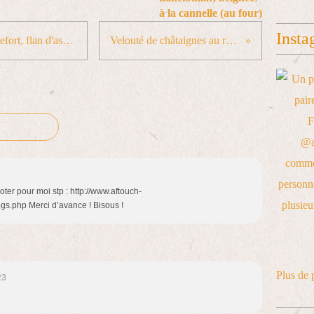
à la cannelle (au four)
Insta
Roulade de veau jambon cru/roquefort, flan d'asperges léger
Velouté de châtaignes au roquefort
oter pour moi stp : http://www.aftouch-
gs.php Merci d’avance ! Bisous !
Plus de 
23