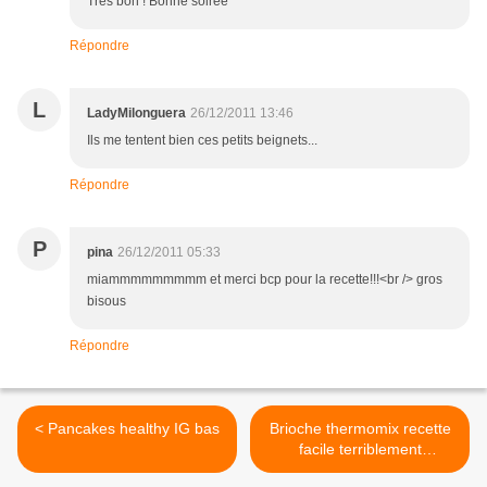
Très bon ! Bonne soirée
Répondre
L
LadyMilonguera
26/12/2011 13:46
Ils me tentent bien ces petits beignets...
Répondre
P
pina
26/12/2011 05:33
miammmmmmmmm et merci bcp pour la recette!!!<br /> gros
bisous
Répondre
< Pancakes healthy IG bas
Brioche thermomix recette
facile terriblement
moelleuse >