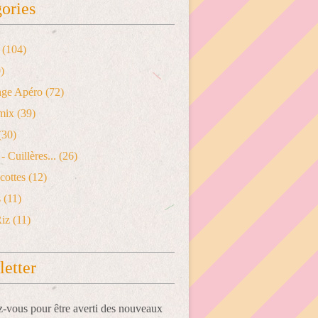
ories
(104)
)
age Apéro
(72)
mix
(39)
(30)
- Cuillères...
(26)
cottes
(12)
s
(11)
Riz
(11)
etter
vous pour être averti des nouveaux