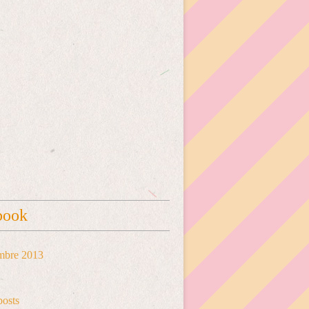
book
mbre 2013
posts