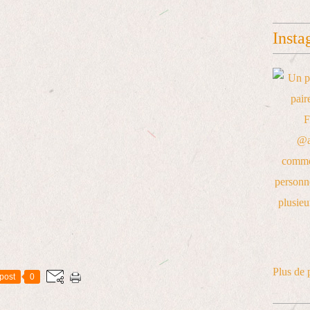
Insta
Plus de 
post
0