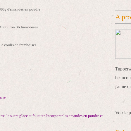
 80g d'amandes en poudre
A pr
> environ 36 framboises
> coulis de framboises
Tupperwa
beaucoup
j'aime q
eaux.
Voir le p
urre, le sucre glace et fouetter. Incorporer les amandes en poudre et