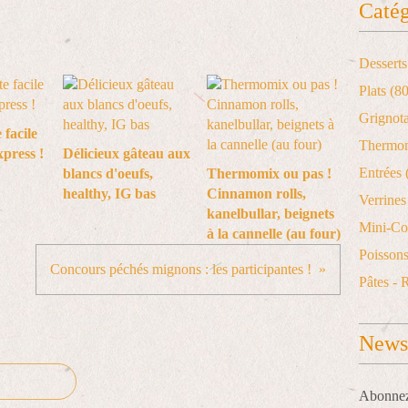
Catég
Desserts
Plats
(80
Grignot
 facile
Thermo
xpress !
Délicieux gâteau aux
Entrées
blancs d'oeufs,
Thermomix ou pas !
healthy, IG bas
Cinnamon rolls,
Verrines 
kanelbullar, beignets
Mini-Co
à la cannelle (au four)
Poisson
Concours péchés mignons : les participantes !
Pâtes - 
Newsl
Abonnez-