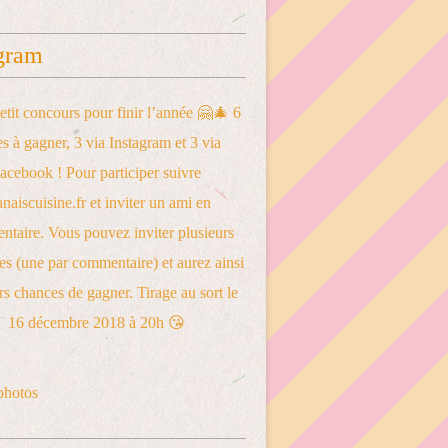
gram
photos