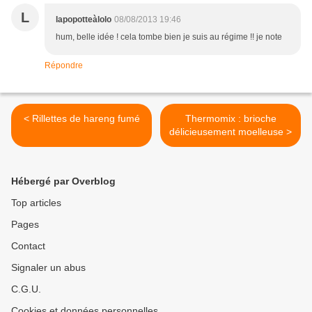
L
lapopotteàlolo
08/08/2013 19:46
hum, belle idée ! cela tombe bien je suis au régime !! je note
Répondre
< Rillettes de hareng fumé
Thermomix : brioche
délicieusement moelleuse >
Hébergé par Overblog
Top articles
Pages
Contact
Signaler un abus
C.G.U.
Cookies et données personnelles