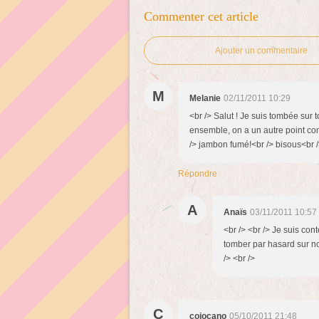
Commenter cet article
Ajouter un commentaire
M
Melanie
02/11/2011 10:29
<br /> Salut ! Je suis tombée sur t
ensemble, on a un autre point comm
/> jambon fumé!<br /> bisous<br />
Répondre
A
Anaïs
03/11/2011 10:57
<br /> <br /> Je suis con
tomber par hasard sur no
/> <br />
C
cojocano
05/10/2011 21:48