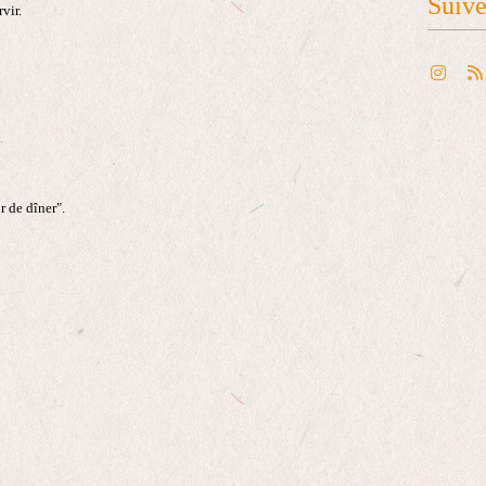
Suiv
vir.
r de dîner".