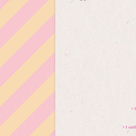
> 
> 1 cuil