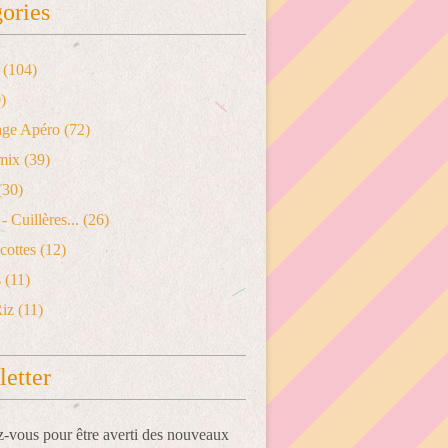
ories
(104)
)
age Apéro
(72)
mix
(39)
(30)
- Cuillères...
(26)
cottes
(12)
s
(11)
Riz
(11)
etter
vous pour être averti des nouveaux