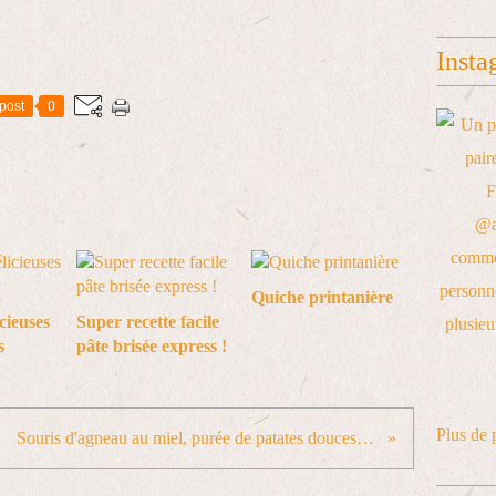
Insta
post
0
Quiche printanière
icieuses
Super recette facile
s
pâte brisée express !
Plus de 
Souris d'agneau au miel, purée de patates douces au lait de coco