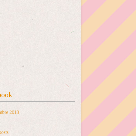
book
mbre 2013
posts