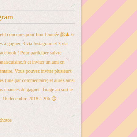
gram
photos