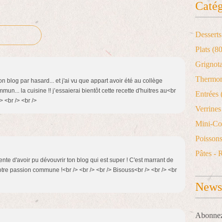
Catég
Desserts
Plats
(80
Grignot
Thermo
on blog par hasard... et j'ai vu que appart avoir été au collège
un... la cuisine !! j’essaierai bientôt cette recette d'huitres au<br
Entrées
 <br /> <br />
Verrines 
Mini-Co
Poisson
Pâtes - 
tente d'avoir pu dévouvrir ton blog qui est super ! C'est marrant de
tre passion commune !<br /> <br /> <br /> Bisouss<br /> <br /> <br
Newsl
Abonnez-