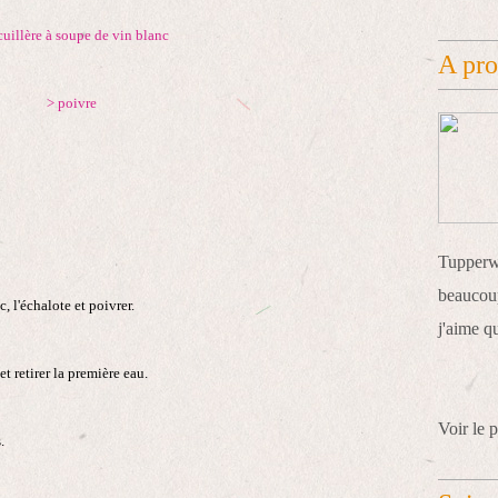
cuillère à soupe de vin blanc
A pr
> poivre
Tupperwa
beaucoup
, l'échalote et poivrer.
j'aime q
 et retirer la première eau.
Voir le p
.