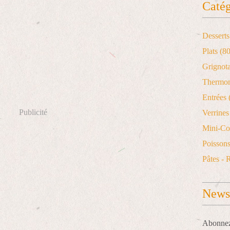
Catég
Desserts
Plats
(80
Grignot
Thermo
Entrées
Publicité
Verrines 
Mini-Co
Poisson
Pâtes - 
Newsl
Abonnez-