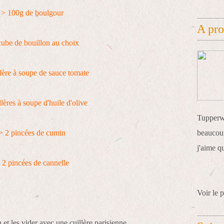
> 100g de boulgour
A pr
cube de bouillon au choix
llère à soupe de sauce tomate
llères à soupe d'huile d'olive
Tupperwa
> 2 pincées de cumin
beaucoup
j'aime q
 2 pincées de cannelle
Voir le p
et les vider avec une cuillère parisienne.