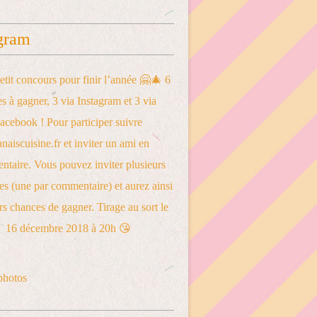
gram
photos