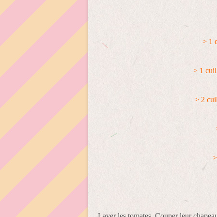
> 1 
> 1 cui
> 2 cui
>
Laver les tomates. Couper leur chapeau 