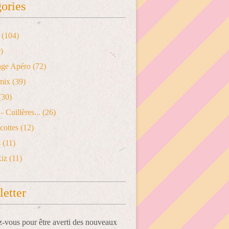
ories
(104)
)
age Apéro
(72)
mix
(39)
(30)
- Cuillères...
(26)
cottes
(12)
s
(11)
Riz
(11)
etter
vous pour être averti des nouveaux