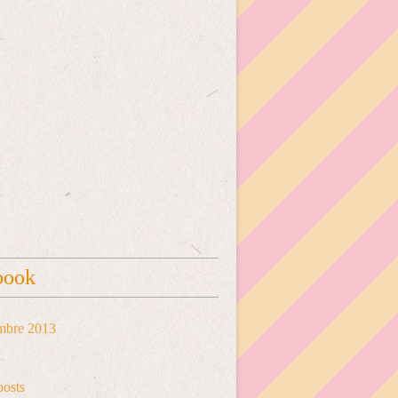
book
mbre 2013
posts