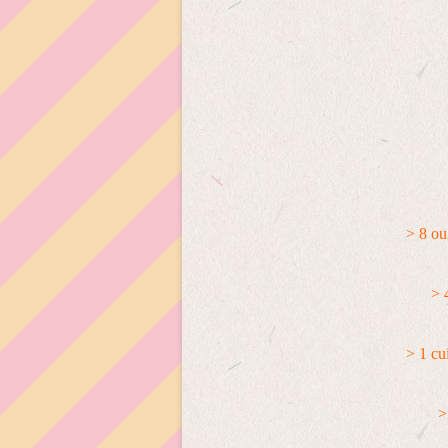
> 8 ou
> 
> 1 cui
>