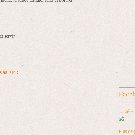
t servir.
s au lard :
Face
13 déce
Plus de 