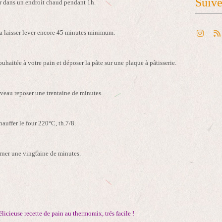
Suiv
er dans un endroit chaud pendant 1h.
la laisser lever encore 45 minutes minimum.
haitée à votre pain et déposer la pâte sur une plaque à pâtisserie.
veau reposer une trentaine de minutes.
hauffer le four 220°C, th.7/8.
ner une vingtaine de minutes.
licieuse recette de pain au thermomix, trés facile !