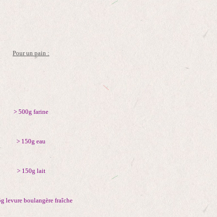
Pour un pain :
> 500g farine
> 150g eau
> 150g lait
5g levure boulangère fraîche