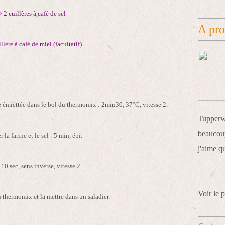
> 2 cuillères à café de sel
A pr
llère à café de miel (facultatif)
vure émièttée dans le bol du thermomix : 2min30, 37°C, vitesse 2.
Tupperwa
beaucoup
 la farine et le sel : 5 min, épi.
j'aime q
10 sec, sens inverse, vitesse 2.
Voir le p
u thermomix et la mettre dans un saladier.