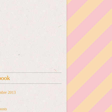
book
mbre 2013
posts