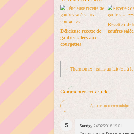
Recette : dél
Délicieuse recette de
gaufres salée
gaufres salées aux
courgettes
Thermomix : pains au lait (ou à 
Commenter cet article
Ajouter un commentaire
S
Sandyy
24/02/2018 19:01
Ce pain me met l'eau à la bouche s