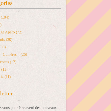
ories
(104)
)
age Apéro
(72)
mix
(39)
(30)
- Cuillères...
(26)
cottes
(12)
s
(11)
Riz
(11)
etter
vous pour être averti des nouveaux