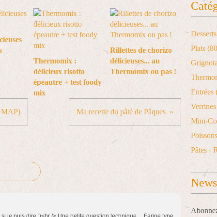
Catég
Desserts
icieuses
Plats
(80
s
Rillettes de chorizo
Thermomix :
délicieuses... au
Grignot
délicieux risotto
Thermomix ou pas !
Thermo
épeautre + test foody
Entrées
mix
Verrines 
la MAP)
Ma recette du pâté de Pâques
Mini-Co
Poisson
Pâtes - 
Newsl
Abonnez-
i je puis dire :)<br /> Une petite question technique ... Farine type