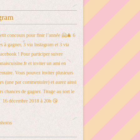
gram
photos