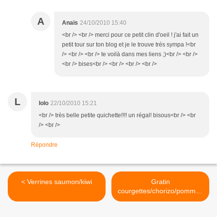
A
Anaïs
24/10/2010 15:40
<br /> <br /> merci pour ce petit clin d'oeil ! j'ai fait un
petit tour sur ton blog et je le trouve trés sympa !<br
/> <br /> <br /> te voilà dans mes liens ;)<br /> <br />
<br /> bises<br /> <br /> <br /> <br />
L
lolo
22/10/2010 15:21
<br /> très belle petite quichette!!!! un régal! bisous<br /> <br
/> <br />
Répondre
< Verrines saumon/kiwi
Gratin
courgettes/chorizo/pommes
de terre à la vache qui rit ;)
>