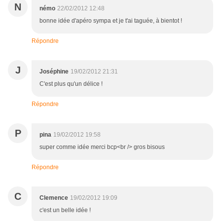
N
némo
22/02/2012 12:48
bonne idée d'apéro sympa et je t'ai taguée, à bientot !
Répondre
J
Joséphine
19/02/2012 21:31
C'est plus qu'un délice !
Répondre
P
pina
19/02/2012 19:58
super comme idée merci bcp<br /> gros bisous
Répondre
C
Clemence
19/02/2012 19:09
c'est un belle idée !