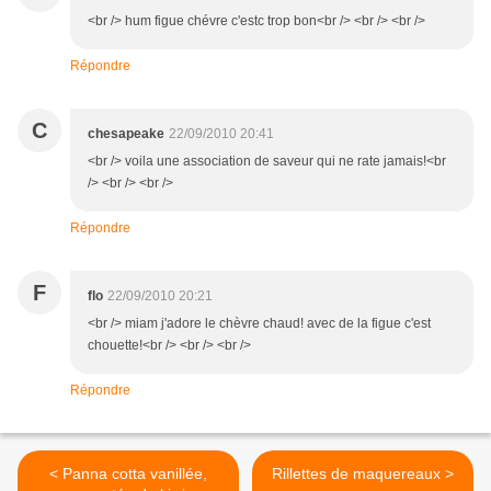
<br /> hum figue chévre c'estc trop bon<br /> <br /> <br />
Répondre
C
chesapeake
22/09/2010 20:41
<br /> voila une association de saveur qui ne rate jamais!<br
/> <br /> <br />
Répondre
F
flo
22/09/2010 20:21
<br /> miam j'adore le chèvre chaud! avec de la figue c'est
chouette!<br /> <br /> <br />
Répondre
< Panna cotta vanillée,
Rillettes de maquereaux >