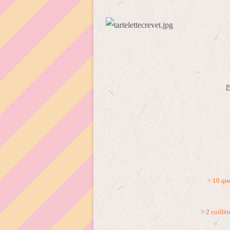
P
> 10 que
> 2 cuillè