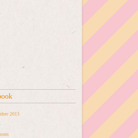
book
mbre 2013
posts