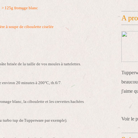
> 125g fromage blanc
A pr
lère à soupe de ciboulette ciselée
te brisée de la taille de vos moules à tartelettes.
Tupperwa
beaucoup
re environ 20 minutes à 200°C, th.6/7.
j'aime q
romage blanc, la ciboulette et les crevettes hachées
Voir le p
u turbo tup de Tupperware par exemple).