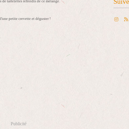
Suiv
s de tartelettes refroidis de ce mélange.
'une petite crevette et déguster !
Publicité