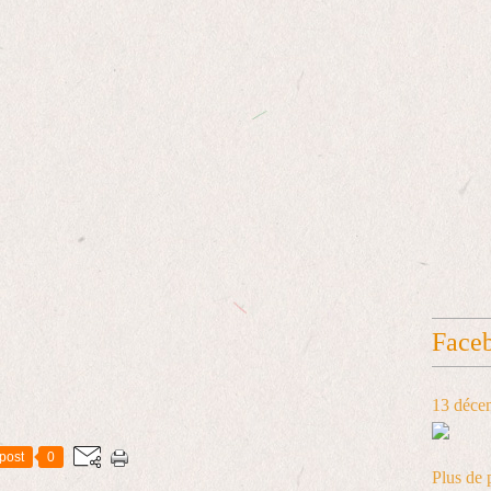
Face
13 déce
post
0
Plus de 