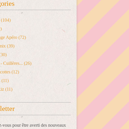
ories
(104)
)
age Apéro
(72)
mix
(39)
(30)
- Cuillères...
(26)
cottes
(12)
s
(11)
Riz
(11)
etter
vous pour être averti des nouveaux