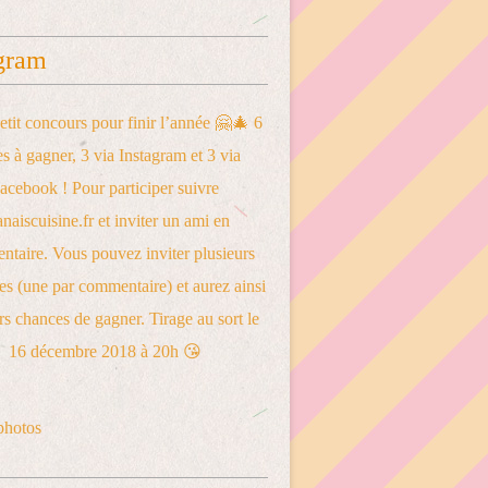
gram
photos