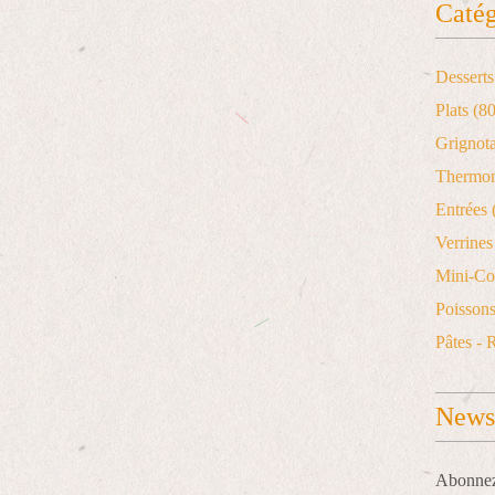
Catég
Desserts
Plats
(80
Grignot
Thermo
Entrées
Verrines 
Mini-Co
Poisson
Pâtes - 
Newsl
Abonnez-