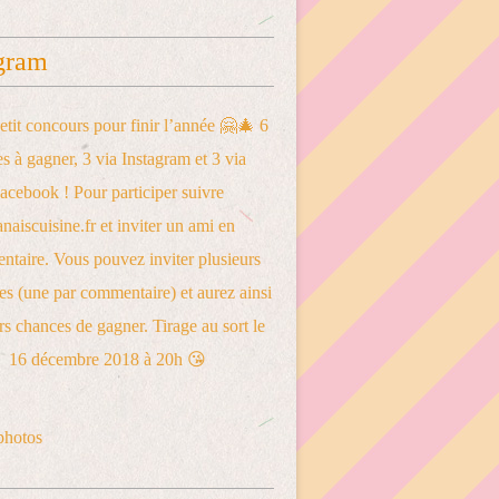
gram
photos