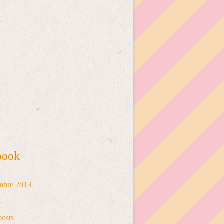
book
mbre 2013
posts