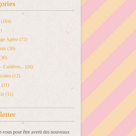
ories
(104)
)
age Apéro
(72)
mix
(39)
(30)
- Cuillères...
(26)
cottes
(12)
s
(11)
Riz
(11)
etter
vous pour être averti des nouveaux