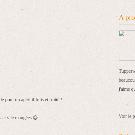
A pr
Tupperwa
beaucoup
j'aime q
e pour un apéritif frais et fruité !
Voir le p
s et vite mangées 😋