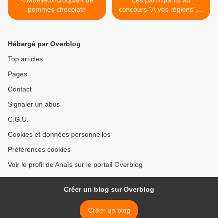
< Moelleux/croquant de
Les participants au
pommes chocolaté
concours "A vos régions", à
vos votes ! >
Hébergé par Overblog
Top articles
Pages
Contact
Signaler un abus
C.G.U.
Cookies et données personnelles
Préférences cookies
Voir le profil de Anaïs sur le portail Overblog
Créer un blog sur Overblog
Créer un blog