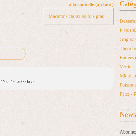
Catég
à la cannelle (au four)
Macarons choux au foie gras
Desserts
Plats
(80
Grignot
Thermo
Entrées
Verrines 
Mini-Co
^<br /> <br /> <br />
Poisson
Pâtes - 
Newsl
Abonnez-