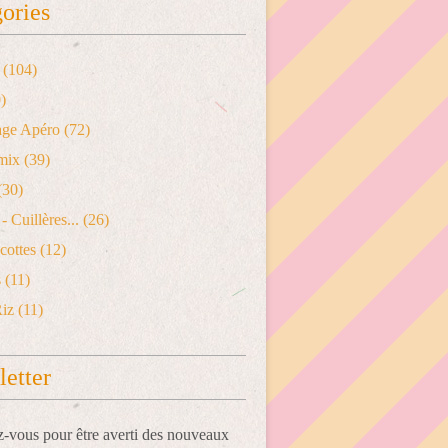
ories
(104)
)
age Apéro
(72)
mix
(39)
(30)
- Cuillères...
(26)
cottes
(12)
s
(11)
Riz
(11)
etter
vous pour être averti des nouveaux