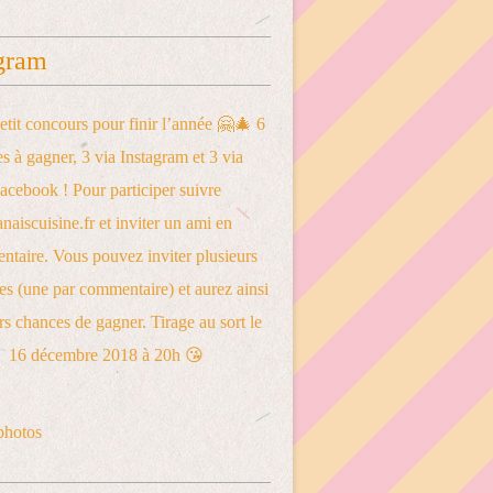
gram
photos