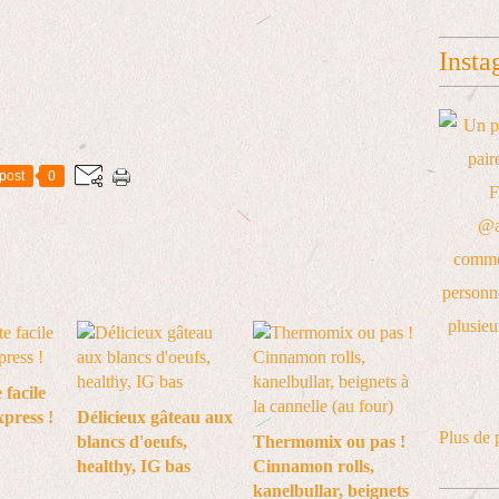
Insta
post
0
 facile
xpress !
Délicieux gâteau aux
Plus de 
blancs d'oeufs,
Thermomix ou pas !
healthy, IG bas
Cinnamon rolls,
kanelbullar, beignets