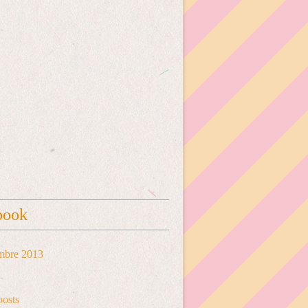
book
mbre 2013
posts