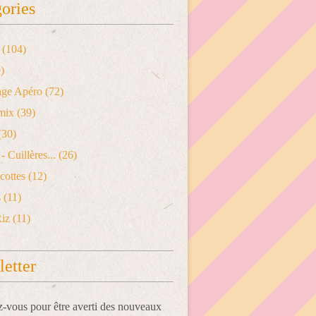
ories
(104)
)
age Apéro
(72)
mix
(39)
(30)
- Cuillères...
(26)
cottes
(12)
s
(11)
Riz
(11)
etter
vous pour être averti des nouveaux