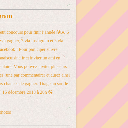
gram
photos