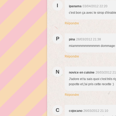
I
ipanama
03/04/2012 22:20
c'est bon ça avec le sirop d'érabl
Répondre
P
pina
28/03/2012 21:38
miammmmmmmmmm dommage que les
Répondre
N
novice en cuisine
26/03/2012 21
J'adore et tu sais quoi c'est trés
popotte et j'ai pris cette recette :)
Répondre
C
cojocano
26/03/2012 21:10