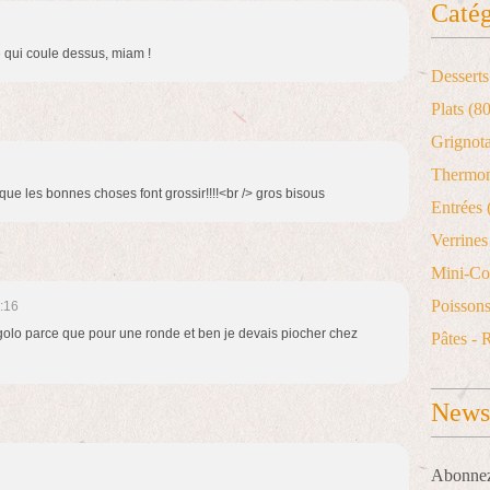
Catég
e qui coule dessus, miam !
Desserts
Plats
(80
Grignot
Thermo
 bonnes choses font grossir!!!!<br /> gros bisous
Entrées
Verrines 
Mini-Co
Poisson
:16
 rigolo parce que pour une ronde et ben je devais piocher chez
Pâtes - 
Newsl
Abonnez-