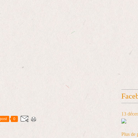
Face
13 déce
post
0
Plus de 