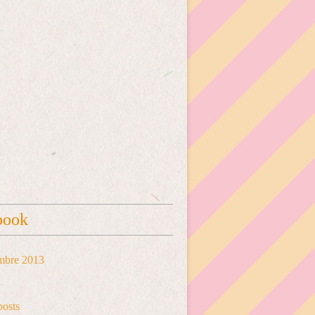
book
mbre 2013
posts