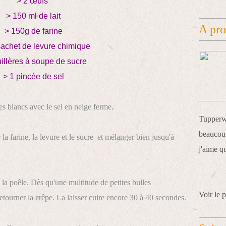
> 2 œufs
> 150 ml de lait
A pr
> 150g de farine
sachet de levure chimique
uillères à soupe de sucre
> 1 pincée de sel
les blancs avec le sel en neige ferme.
Tupperwa
beaucoup
 la farine, la levure et le sucre et mélanger bien jusqu'à
j'aime q
la poêle. Dès qu'une multitude de petites bulles
Voir le p
etourner la crêpe. La laisser cuire encore 30 à 40 secondes.