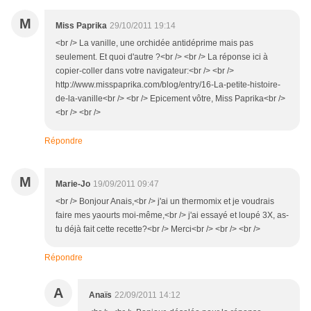
M
Miss Paprika
29/10/2011 19:14
<br /> La vanille, une orchidée antidéprime mais pas
seulement. Et quoi d'autre ?<br /> <br /> La réponse ici à
copier-coller dans votre navigateur:<br /> <br />
http://www.misspaprika.com/blog/entry/16-La-petite-histoire-
de-la-vanille<br /> <br /> Epicement vôtre, Miss Paprika<br />
<br /> <br />
Répondre
M
Marie-Jo
19/09/2011 09:47
<br /> Bonjour Anais,<br /> j'ai un thermomix et je voudrais
faire mes yaourts moi-même,<br /> j'ai essayé et loupé 3X, as-
tu déjà fait cette recette?<br /> Merci<br /> <br /> <br />
Répondre
A
Anaïs
22/09/2011 14:12