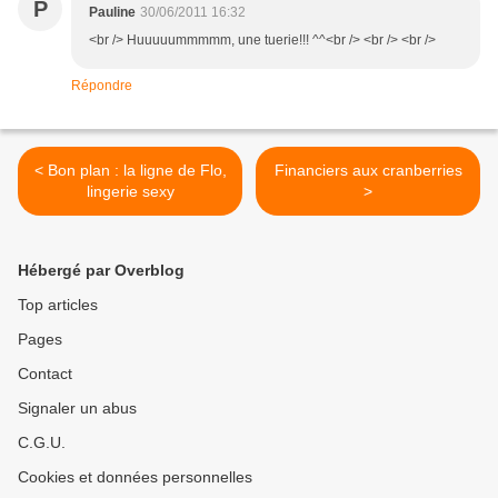
P
Pauline
30/06/2011 16:32
<br /> Huuuuummmmm, une tuerie!!! ^^<br /> <br /> <br />
Répondre
< Bon plan : la ligne de Flo,
Financiers aux cranberries
lingerie sexy
>
Hébergé par Overblog
Top articles
Pages
Contact
Signaler un abus
C.G.U.
Cookies et données personnelles