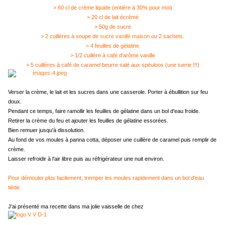
> 60 cl de crème liquide (entière à 30% pour moi)
> 20 cl de lait écrémé
> 50g de sucre
> 2 cuillères à soupe de
sucre vanillé maison
ou 2 sachets.
> 4 feuilles de gélatine
> 1/2 cuillère à café d'arôme vanille
> 5 cuillères à café de caramel beurre salé aux spéuloos (une tuerie !!!)
Verser la crème, le lait et les sucres dans une casserole. Porter à ébullition sur feu
doux.
Pendant ce temps, faire ramollir les feuilles de gélatine dans un bol d'eau froide.
Retirer la crème du feu et ajouter les feuilles de gélatine essorées.
Bien remuer jusqu'à dissolution.
Au fond de vos moules à panna cotta, déposer une cuillère de caramel puis remplir de
crème.
Laisser refroidir à l'air libre puis au réfrigérateur une nuit environ.
Pour démouler plus facilement, tremper les moules rapidement dans un bol d'eau
tiède.
J'ai présenté ma recette dans ma jolie vaisselle de chez