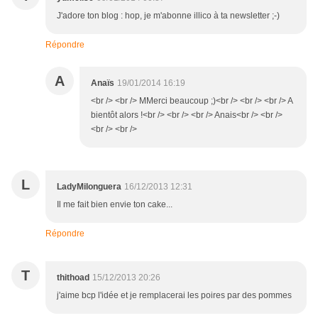
J'adore ton blog : hop, je m'abonne illico à ta newsletter ;-)
Répondre
A
Anaïs
19/01/2014 16:19
<br /> <br /> MMerci beaucoup ;)<br /> <br /> <br /> A
bientôt alors !<br /> <br /> <br /> Anais<br /> <br />
<br /> <br />
L
LadyMilonguera
16/12/2013 12:31
Il me fait bien envie ton cake...
Répondre
T
thithoad
15/12/2013 20:26
j'aime bcp l'idée et je remplacerai les poires par des pommes