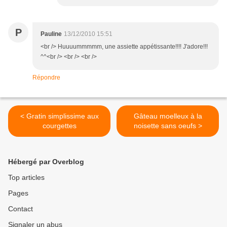
P
Pauline
13/12/2010 15:51
<br /> Huuuummmmm, une assiette appétissante!!!! J'adore!!!
^^<br /> <br /> <br />
Répondre
< Gratin simplissime aux
Gâteau moelleux à la
courgettes
noisette sans oeufs >
Hébergé par Overblog
Top articles
Pages
Contact
Signaler un abus