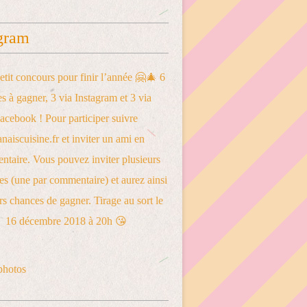
gram
photos