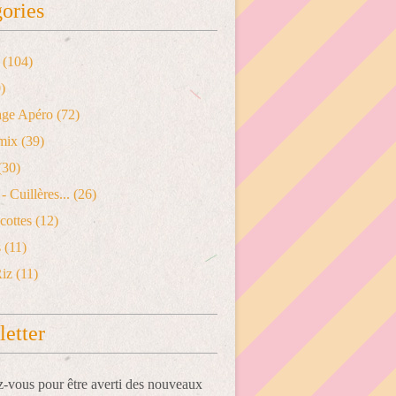
ories
(104)
)
age Apéro
(72)
mix
(39)
(30)
- Cuillères...
(26)
cottes
(12)
s
(11)
Riz
(11)
etter
vous pour être averti des nouveaux