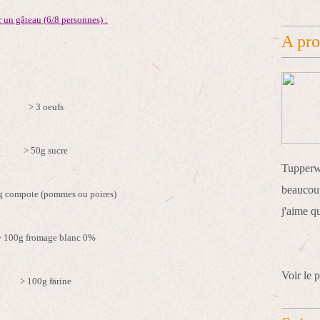
 un gâteau (6/8 personnes) :
A pr
> 3 oeufs
> 50g sucre
Tupperwa
beaucoup
g compote (pommes ou poires)
j'aime q
> 100g fromage blanc 0%
Voir le p
> 100g farine