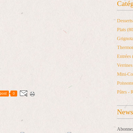
Catég
Desserts
Plats
(80
Grignot
Thermo
Entrées
Verrines 
Mini-Co
Poisson
Pâtes - 
post
0
Newsl
Abonnez-