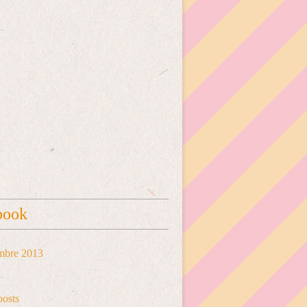
book
mbre 2013
posts