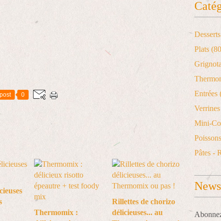
Catég
Desserts
Plats
(80
Grignot
Thermo
Entrées
post
0
Verrines 
Mini-Co
Poisson
Pâtes - 
Newsl
icieuses
s
Rillettes de chorizo
Thermomix :
délicieuses... au
Abonnez-