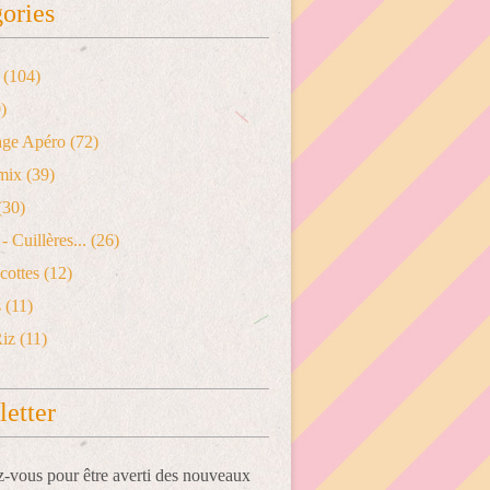
ories
(104)
)
age Apéro
(72)
mix
(39)
(30)
- Cuillères...
(26)
cottes
(12)
s
(11)
Riz
(11)
etter
vous pour être averti des nouveaux