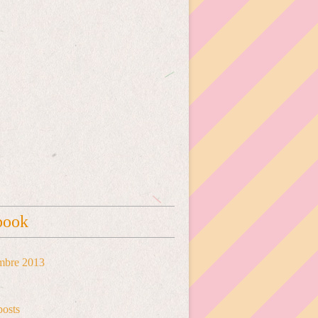
book
mbre 2013
posts