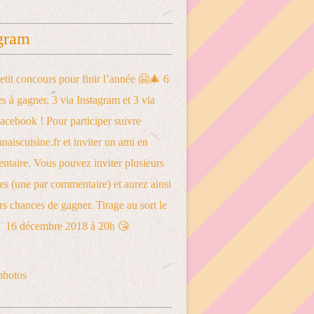
gram
photos