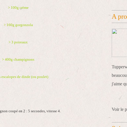
> 100g crème
A pr
> 160g gorgonzola
> 3 poireaux
> 400g champignons
Tupperwa
beaucoup
s escalopes de dinde (ou poulet)
j'aime q
Voir le p
ignon coupé en 2 : 5 secondes, vitesse 4.