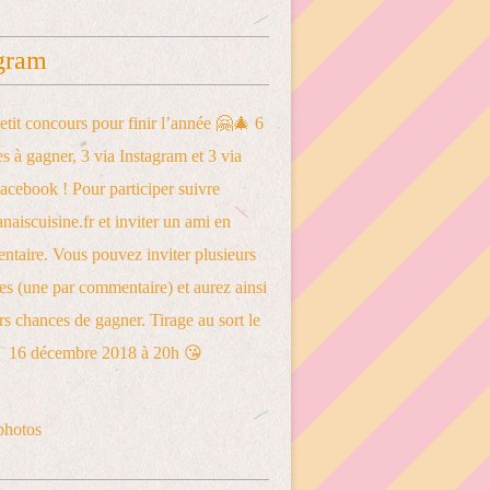
gram
photos