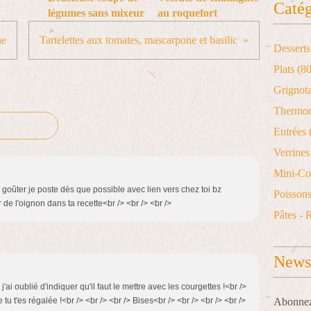
Catég
légumes sans mixeur
au roquefort
he
Tartelettes aux tomates, mascarpone et basilic
Desserts
Plats
(80
Grignot
Thermo
Entrées
Verrines 
Mini-Co
le goûter je poste dès que possible avec lien vers chez toi bz
Poisson
de l'oignon dans ta recette<br /> <br /> <br />
Pâtes - 
Newsl
j'ai oublié d'indiquer qu'il faut le mettre avec les courgettes !<br />
 tu t'es régalée !<br /> <br /> <br /> Bises<br /> <br /> <br /> <br />
Abonnez-