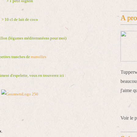
> 1 petit oignon
A pr
> 10 cl de lait de coco
illon (légumes méditerranéens pour moi)
petites tranches de
maroilles
Tupperwa
iment d'espelette, vous en trouverez ici :
beaucoup
j'aime q
Voir le p
x.