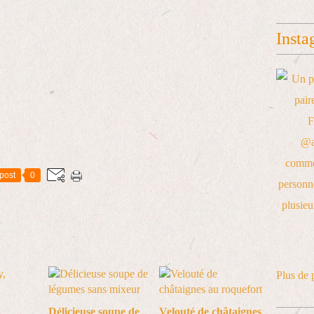
Insta
post
0
Plus de 
Délicieuse soupe de
Velouté de châtaignes