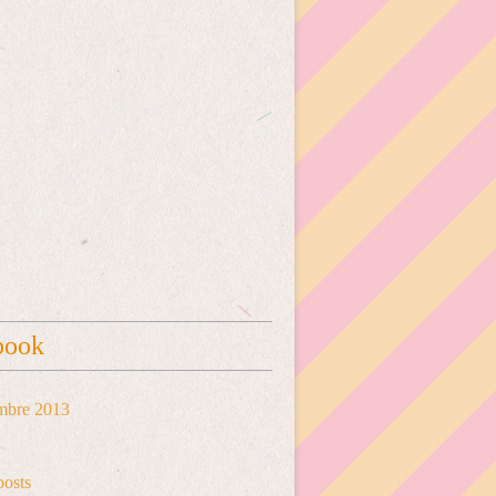
book
mbre 2013
posts