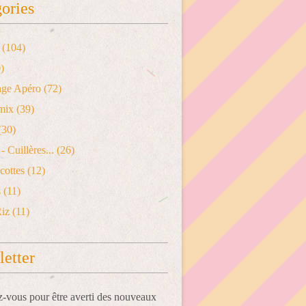
ories
(104)
)
age Apéro
(72)
mix
(39)
(30)
- Cuillères...
(26)
cottes
(12)
s
(11)
Riz
(11)
etter
vous pour être averti des nouveaux