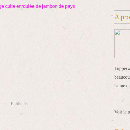
rge cuite enroulée de jambon de pays
A pr
Tupperwa
beaucoup
j'aime q
Publicité
Voir le p