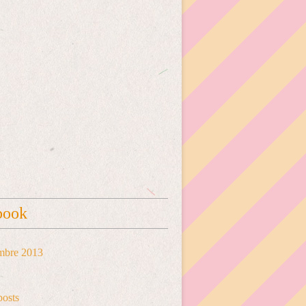
book
mbre 2013
posts