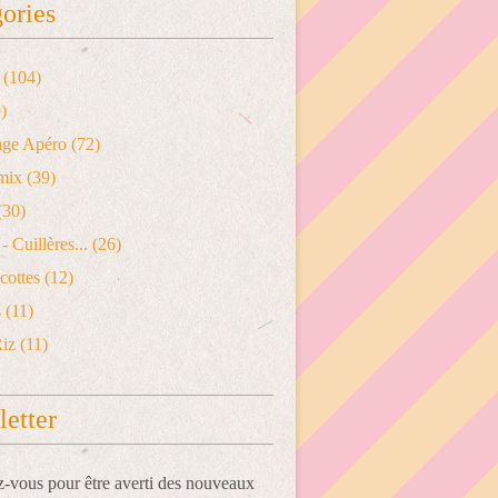
ories
(104)
)
age Apéro
(72)
mix
(39)
(30)
- Cuillères...
(26)
cottes
(12)
s
(11)
Riz
(11)
etter
vous pour être averti des nouveaux