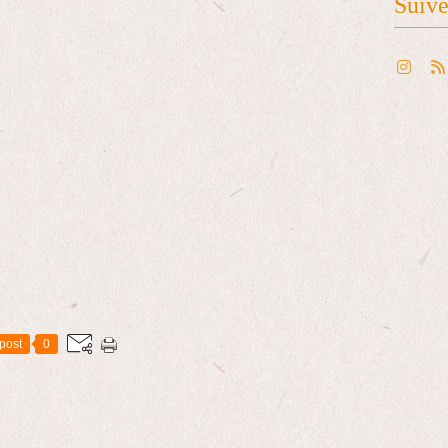
Suiv
post
0