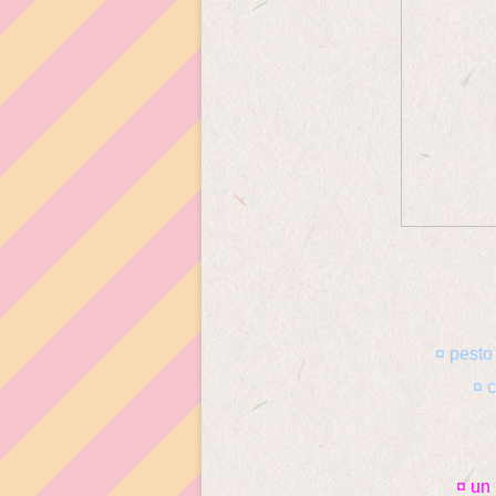
¤ pesto
¤ 
¤ un