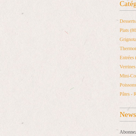
Catég
Desserts
Plats
(80
Grignot
Thermo
Entrées
Verrines 
Mini-Co
Poisson
Pâtes - 
Newsl
Abonnez-