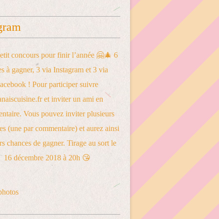
gram
photos