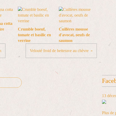
a cotta
ire
Crumble boeuf,
Cuillères mousse
tomate et basilic en
d'avocat, oeufs de
verrine
saumon
n
Velouté froid de betterave au chèvre
Face
13 déce
Plus de 