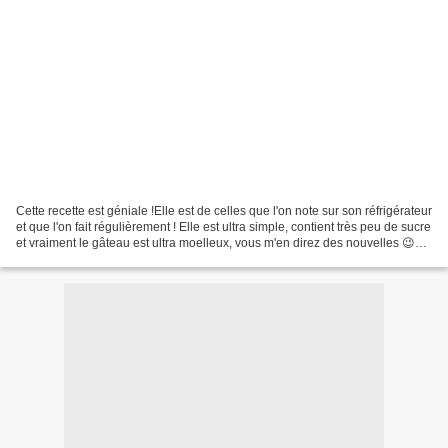
Cette recette est géniale !Elle est de celles que l'on note sur son réfrigérateur
et que l'on fait régulièrement ! Elle est ultra simple, contient très peu de sucre
et vraiment le gâteau est ultra moelleux, vous m'en direz des nouvelles 😉
Recette pour...