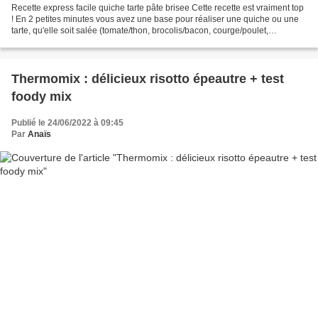
Recette express facile quiche tarte pâte brisee Cette recette est vraiment top
! En 2 petites minutes vous avez une base pour réaliser une quiche ou une
tarte, qu'elle soit salée (tomate/thon, brocolis/bacon, courge/poulet,
raclette/pommes de terre...)...
Thermomix : délicieux risotto épeautre + test
foody mix
Publié le 24/06/2022 à 09:45
Par
Anaïs