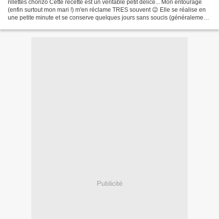
rillettes chorizo Cette recette est un véritable petit délice... Mon entourage
(enfin surtout mon mari !) m'en réclame TRES souvent 😉 Elle se réalise en
une petite minute et se conserve quelques jours sans soucis (généralement,
chez nous, elle ne dure...
Publicité