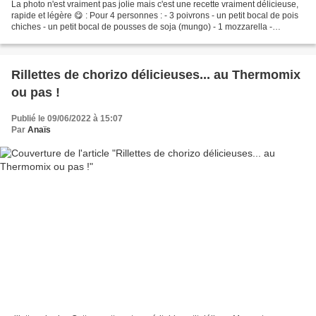
La photo n'est vraiment pas jolie mais c'est une recette vraiment délicieuse,
rapide et légère 😋 : Pour 4 personnes : - 3 poivrons - un petit bocal de pois
chiches - un petit bocal de pousses de soja (mungo) - 1 mozzarella -
quelques tranches de bacon...
Rillettes de chorizo délicieuses... au Thermomix
ou pas !
Publié le 09/06/2022 à 15:07
Par
Anaïs