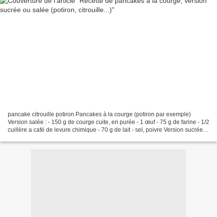
pancake citrouille potiron Pancakes à la courge (potiron par exemple)
Version salée : - 150 g de courge cuite, en purée - 1 œuf - 75 g de farine - 1/2
cuillère a café de levure chimique - 70 g de lait - sel, poivre Version sucrée : -
150 g de courge cuite,...