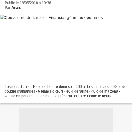
Publié le 18/05/2018 à 19:36
Par
Anaïs
Les ingrédients - 100 g de beurre demi-sel - 200 g de sucre glace - 100 g de
poudre d’amandes - 6 blancs d’œufs - 40 g de farine - 40 g de maïzena -
vanille en poudre - 3 pommes La préparation Faire fondre le beurre.
Préchauffer le four à 200°C, th.6/7....