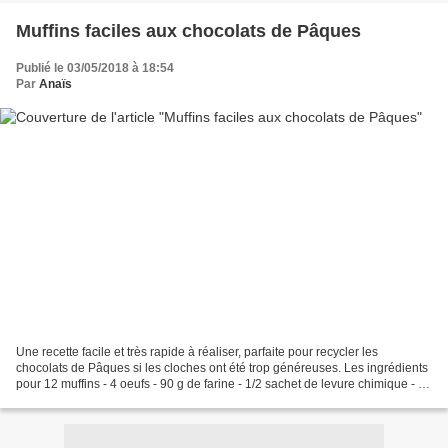
Muffins faciles aux chocolats de Pâques
Publié le 03/05/2018 à 18:54
Par
Anaïs
Une recette facile et très rapide à réaliser, parfaite pour recycler les
chocolats de Pâques si les cloches ont été trop généreuses. Les ingrédients
pour 12 muffins - 4 oeufs - 90 g de farine - 1/2 sachet de levure chimique - 80
g de beurre demi-sel -...