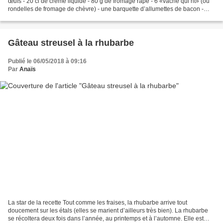
œufs - 20 cl de crème liquide - 80 g de fromage râpé - 6 «vache qui rit» (ou
rondelles de fromage de chèvre) - une barquette d’allumettes de bacon -
quelques oignons nouveaux...
Gâteau streusel à la rhubarbe
Publié le 06/05/2018 à 09:16
Par
Anaïs
La star de la recette Tout comme les fraises, la rhubarbe arrive tout
doucement sur les étals (elles se marient d’ailleurs très bien). La rhubarbe
se récoltera deux fois dans l’année, au printemps et à l’automne. Elle est