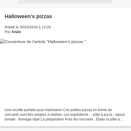
Halloween's pizzas
Publié le 30/10/2018 à 13:28
Par
Anaïs
Une recette parfaite pour Halloween Ces petites pizzas en forme de
cercueils sont trés simples à réaliser. Les ingrédients : - pâte à pizza - sauce
tomate - fromage râpé La préparation Pour les cercueils : Étaler la pâte à
pizza et y découper des formes...