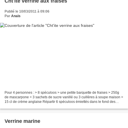
Cht'ite verrine aux fraises
Publié le 10/03/2011 à 09:06
Par
Anaïs
Pour 4 personnes : > 8 spéculoos > une petite barquette de fraises > 250g
de mascarpone > 3 sachets de sucre vanillé ou 3 cuillères à soupe maison >
15 cl de crème anglaise Répartir 6 spéculoos émiettés dans le fond des
coupes. Dans un saladier, fouetter...
Verrine marine