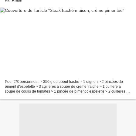
Par
Anaïs
Pour 2/3 personnes : > 350 g de boeuf haché > 1 oignon > 2 pincées de
piment d'espelette > 3 cuillères à soupe de crème fraîche > 1 cuillère à
soupe de coulis de tomates > 1 pincée de piment d'espelette > 2 cuillères à
soupe de bouillon Pour les steaks...