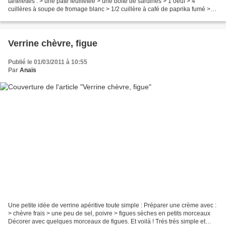
tartelettes : > une pâte feuilletée > une boite de sardines > 1 oeuf > 4
cuillères à soupe de fromage blanc > 1/2 cuillère à café de paprika fumé >
une cuillère à soupe d'herbes...
Verrine chèvre, figue
Publié le 01/03/2011 à 10:55
Par
Anaïs
Une petite idée de verrine apéritive toute simple : Préparer une crème avec :
> chèvre frais > une peu de sel, poivre > figues sèches en petits morceaux
Décorer avec quelques morceaux de figues. Et voilà ! Trés trés simple et