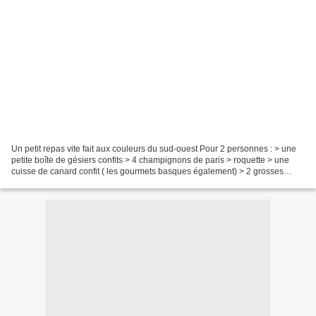
Un petit repas vite fait aux couleurs du sud-ouest Pour 2 personnes : > une
petite boîte de gésiers confits > 4 champignons de paris > roquette > une
cuisse de canard confit ( les gourmets basques également) > 2 grosses
pommes de terre > 1 cuillère à...