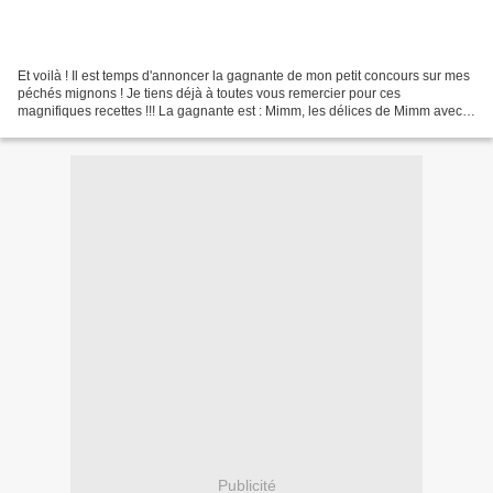
Et voilà ! Il est temps d'annoncer la gagnante de mon petit concours sur mes
péchés mignons ! Je tiens déjà à toutes vous remercier pour ces
magnifiques recettes !!! La gagnante est : Mimm, les délices de Mimm avec
ses Caramels de foie gras au spéculoos...
Publicité