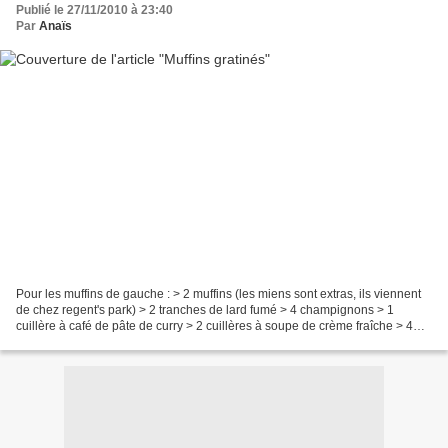
Publié le 27/11/2010 à 23:40
Par
Anaïs
Pour les muffins de gauche : > 2 muffins (les miens sont extras, ils viennent
de chez regent's park) > 2 tranches de lard fumé > 4 champignons > 1
cuillère à café de pâte de curry > 2 cuillères à soupe de crème fraîche > 4
pincées de curry madras > 2...