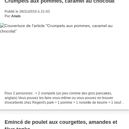
Crumpets aux pommes, caramel au chocolat
Publié le 28/11/2010 à 21:43
Par
Anaïs
Pour 2 personnes : > 2 crumpets (un peu comme des gros pancakes,
anglais) Vous pouvez les faire vous-même ou vous pouvez en trouver
d'excellents chez Regent's park > 1 pomme > 1 noisette de beurre > 1 oeuf >
8 cl de crème fraîche > 3 cuillères à soupe...
Emincé de poulet aux courgettes, amandes et