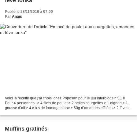
fève tonka
Publié le 28/11/2010 à 07:00
Par
Anaïs
Voici la recette que j'ai choisi chez Poposan pour le jeu interblogs n°11 !!
Pour 4 personnes : > 4 filets de poulet > 2 belles courgettes > 1 oignon > 1
gousse d’ail > 4 c à s de fromage blanc > 60g d’amandes effilées > 2 fèves
tonka > 200g de quinoa...
Muffins gratinés