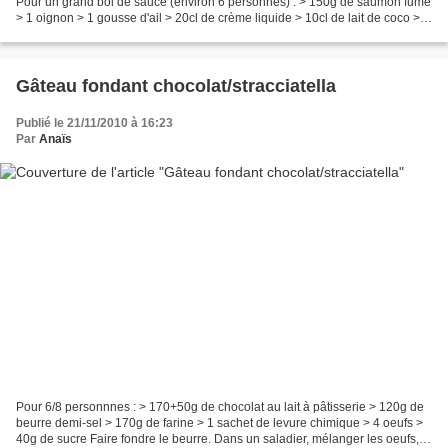
Pour un grand bol de sauce (environ 6 personnes) : > 150g de saumon fumé
> 1 oignon > 1 gousse d'ail > 20cl de crème liquide > 10cl de lait de coco >
une pointe de purée de piment...
Gâteau fondant chocolat/stracciatella
Publié le 21/11/2010 à 16:23
Par
Anaïs
Pour 6/8 personnnes : > 170+50g de chocolat au lait à pâtisserie > 120g de
beurre demi-sel > 170g de farine > 1 sachet de levure chimique > 4 oeufs >
40g de sucre Faire fondre le beurre. Dans un saladier, mélanger les oeufs, le