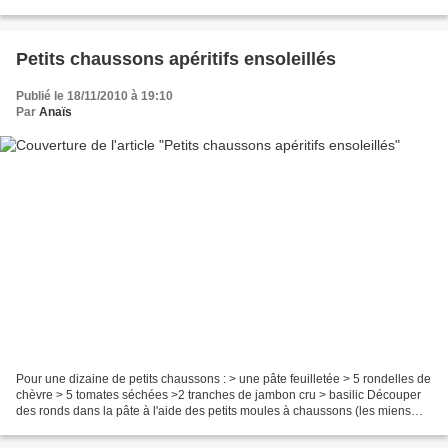
sucre, la farine et la...
Petits chaussons apéritifs ensoleillés
Publié le 18/11/2010 à 19:10
Par
Anaïs
Pour une dizaine de petits chaussons : > une pâte feuilletée > 5 rondelles de
chèvre > 5 tomates séchées >2 tranches de jambon cru > basilic Découper
des ronds dans la pâte à l'aide des petits moules à chaussons (les miens
viennent de chez Galantine)....